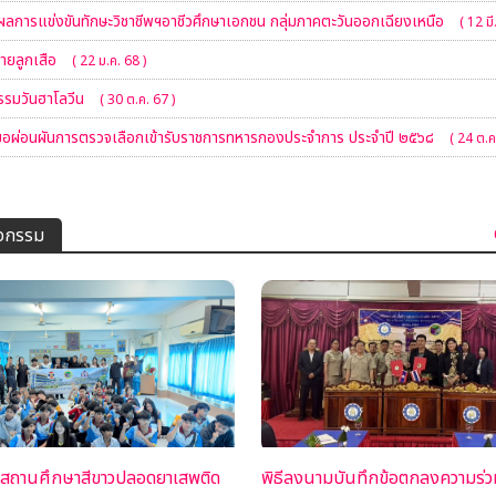
ผลการแข่งขันทักษะวิชาชีพฯอาชีวศึกษาเอกชน กลุ่มภาคตะวันออกเฉียงเหนือ
( 12 มี
ค่ายลูกเสือ
( 22 ม.ค. 68 )
รรมวันฮาโลวีน
( 30 ต.ค. 67 )
อผ่อนผันการตรวจเลือกเข้ารับราชการทหารกองประจำการ ประจำปี ๒๕๖๘
( 24 ต.ค
จกรรม
สถานศึกษาสีขาวปลอดยาเสพติด
พิธีลงนามบันทึกข้อตกลงความร่ว