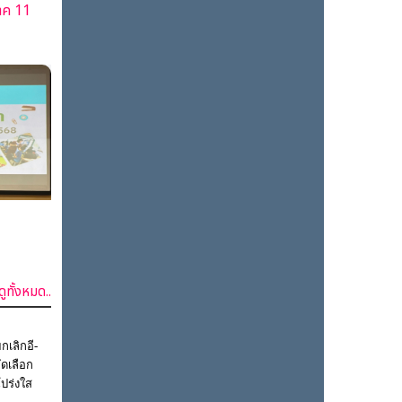
าค 11
ดูทั้งหมด..