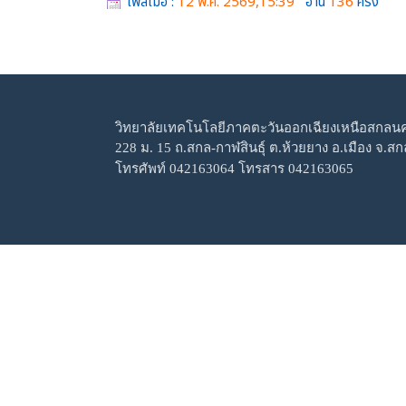
โพสเมื่อ :
12 พ.ค. 2569,15:39
อ่าน
136
ครั้ง
วิทยาลัยเทคโนโลยีภาคตะวันออกเฉียงเหนือสกลน
228 ม. 15 ถ.สกล-กาฬสินธุ์ ต.ห้วยยาง อ.เมือง จ.
โทรศัพท์ 042163064 โทรสาร 042163065