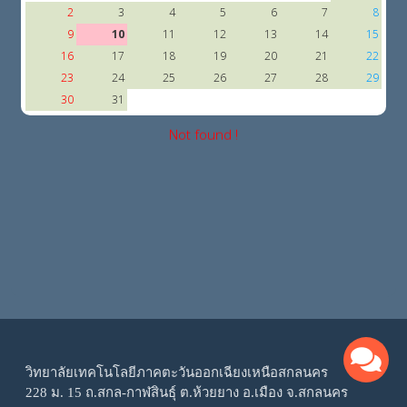
2
3
4
5
6
7
8
9
10
11
12
13
14
15
16
17
18
19
20
21
22
23
24
25
26
27
28
29
30
31
Not found !
วิทยาลัยเทคโนโลยีภาคตะวันออกเฉียงเหนือสกลนคร
228 ม. 15 ถ.สกล-กาฬสินธุ์ ต.ห้วยยาง อ.เมือง จ.สกลนคร